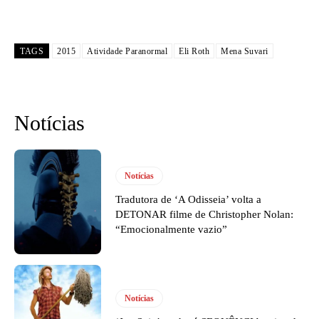
TAGS
2015
Atividade Paranormal
Eli Roth
Mena Suvari
Notícias
Notícias
Tradutora de ‘A Odisseia’ volta a
DETONAR filme de Christopher Nolan:
“Emocionalmente vazio”
Notícias