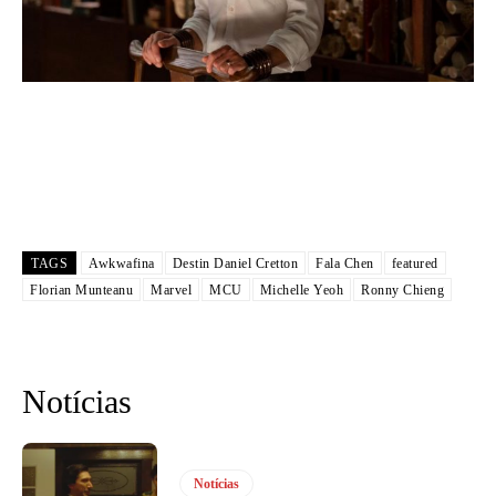
TAGS
Awkwafina
Destin Daniel Cretton
Fala Chen
featured
Florian Munteanu
Marvel
MCU
Michelle Yeoh
Ronny Chieng
Notícias
Notícias