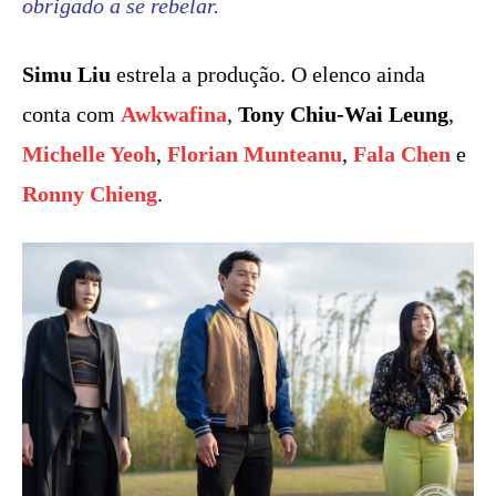
obrigado a se rebelar.
Simu Liu
estrela a produção. O elenco ainda
conta com
Awkwafina
,
Tony Chiu-Wai Leung
,
Michelle Yeoh
,
Florian Munteanu
,
Fala Chen
e
Ronny Chieng
.