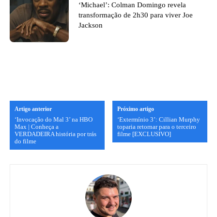
‘Michael’: Colman Domingo revela
transformação de 2h30 para viver Joe
Jackson
Artigo anterior
Próximo artigo
‘Invocação do Mal 3’ na HBO
‘Extermínio 3’: Cillian Murphy
Max | Conheça a
toparia retornar para o terceiro
VERDADEIRA história por trás
filme [EXCLUSIVO]
do filme