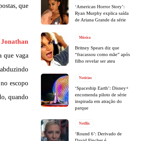
postas, que
‘American Horror Story’:
Ryan Murphy explica saída
de Ariana Grande da série
Música
r
Jonathan
Britney Spears diz que
a que vaga
“fracassou como mãe” após
filho revelar ser ateu
 abduzindo
Notícias
, no escopo
‘Spaceship Earth’: Disney+
encomenda piloto de série
plo, quando
inspirada em atração do
parque
Netflix
‘Round 6’: Derivado de
David Fincher é