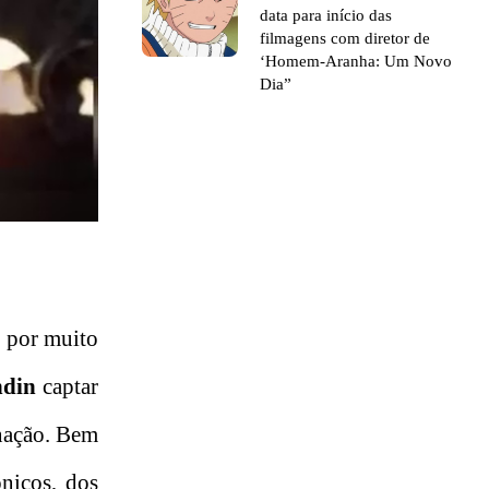
data para início das
filmagens com diretor de
‘Homem-Aranha: Um Novo
Dia”
– por muito
ndin
captar
inação. Bem
ônicos, dos