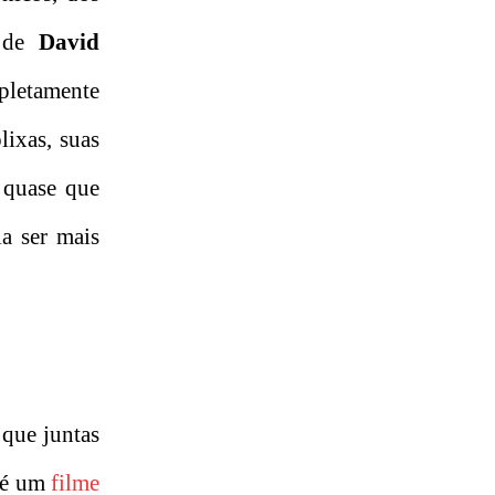
a de
David
mpletamente
ixas, suas
 quase que
a ser mais
 que juntas
o é um
filme