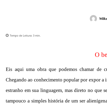
Wilk
Tempo de Leitura:
3
min.
O be
Eis aqui uma obra que podemos chamar de curi
Chegando ao conhecimento popular por expor a i
estranho em sua linguagem, mas direto no que s
tampouco a simples história de um ser alieníge