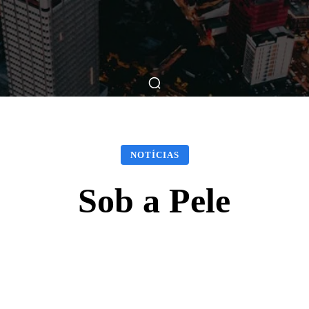
ticas
Breve Nos Cinemas
Matérias
Nos Cinemas
NOTÍCIAS
Sob a Pele
Facebook
X
WhatsApp