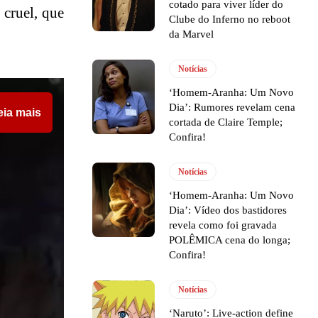
cotado para viver líder do
 cruel, que
Clube do Inferno no reboot
da Marvel
Notícias
‘Homem-Aranha: Um Novo
Dia’: Rumores revelam cena
eia mais
cortada de Claire Temple;
Confira!
Notícias
‘Homem-Aranha: Um Novo
Dia’: Vídeo dos bastidores
revela como foi gravada
POLÊMICA cena do longa;
Confira!
Notícias
‘Naruto’: Live-action define