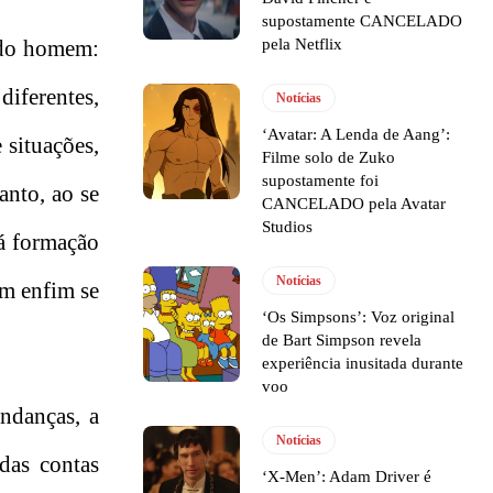
supostamente CANCELADO
pela Netflix
a do homem:
iferentes,
Notícias
‘Avatar: A Lenda de Aang’:
 situações,
Filme solo de Zuko
supostamente foi
anto, ao se
CANCELADO pela Avatar
Studios
má formação
Notícias
em enfim se
‘Os Simpsons’: Voz original
de Bart Simpson revela
experiência inusitada durante
voo
ndanças, a
Notícias
das contas
‘X-Men’: Adam Driver é