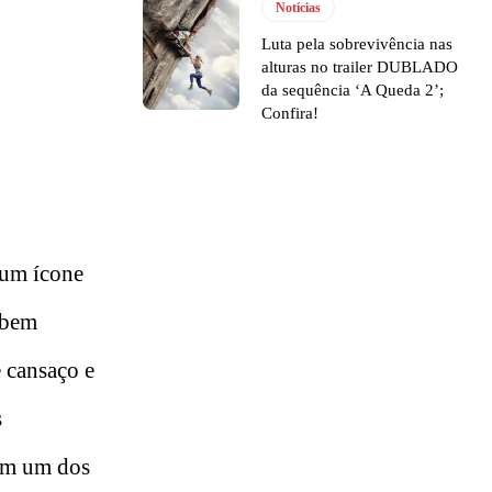
Notícias
Luta pela sobrevivência nas
alturas no trailer DUBLADO
da sequência ‘A Queda 2’;
Confira!
 um ícone
 bem
 cansaço e
s
 em um dos