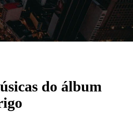
Filmes
Séries
Música
Gênero
sicas do álbum
rigo