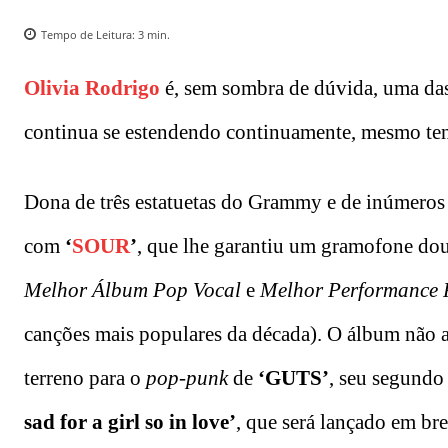
Tempo de Leitura:
3
min.
Olivia Rodrigo
é, sem sombra de dúvida, uma das
continua se estendendo continuamente, mesmo ten
Dona de três estatuetas do Grammy e de inúmeros r
com
‘
SOUR
’
, que lhe garantiu um gramofone do
Melhor Álbum Pop Vocal
e
Melhor Performance 
canções mais populares da década). O álbum não a
terreno para o
pop-punk
de
‘GUTS’
, seu segundo
sad for a girl so in love’
, que será lançado em br