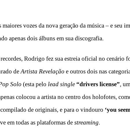
 maiores vozes da nova geração da música – e seu i
do apenas dois álbuns em sua discografia.
ecordes, Rodrigo fez sua estreia oficial no cenário 
urado de
Artista Revelação
e outros dois nas categori
Pop Solo
(esta pelo
lead single
“drivers license”
, u
penas colocou a artista no centro dos holofotes, co
 compilado de originais, e para o vindouro
‘you seem
eve em todas as plataformas de
streaming
.