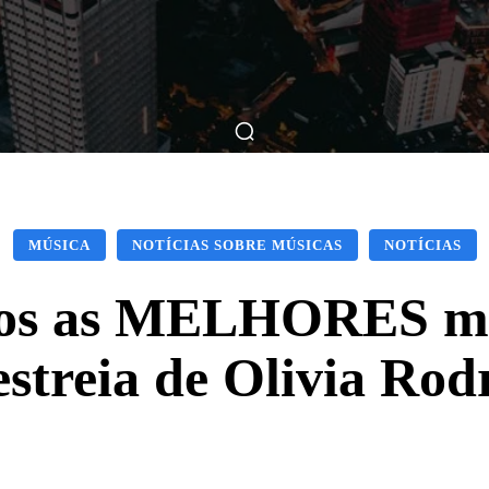
ticas
Breve Nos Cinemas
Matérias
Nos Cinemas
MÚSICA
NOTÍCIAS SOBRE MÚSICAS
NOTÍCIAS
os as MELHORES mú
estreia de Olivia Rod