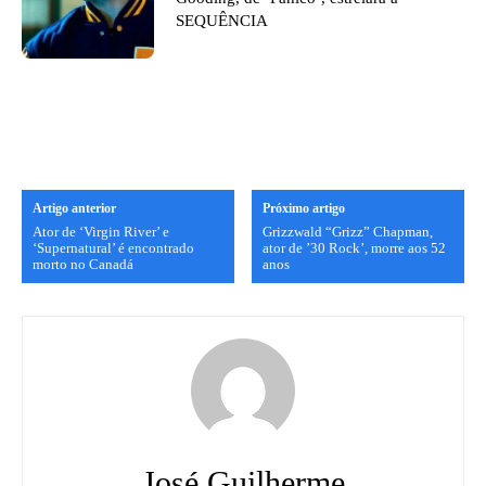
SEQUÊNCIA
Artigo anterior
Próximo artigo
Ator de ‘Virgin River’ e
Grizzwald “Grizz” Chapman,
‘Supernatural’ é encontrado
ator de ’30 Rock’, morre aos 52
morto no Canadá
anos
José Guilherme