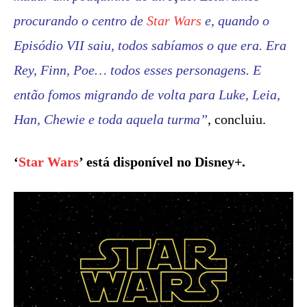
procurando o centro de
Star Wars
e, quando o
Episódio VII saiu, todos sabíamos o que era. Era
Rey, Finn, Poe… todos esses personagens. E
então fomos migrando de volta para Luke, Leia,
Han, Chewie e toda aquela turma”
, concluiu.
‘
Star Wars
’ está disponível no Disney+.