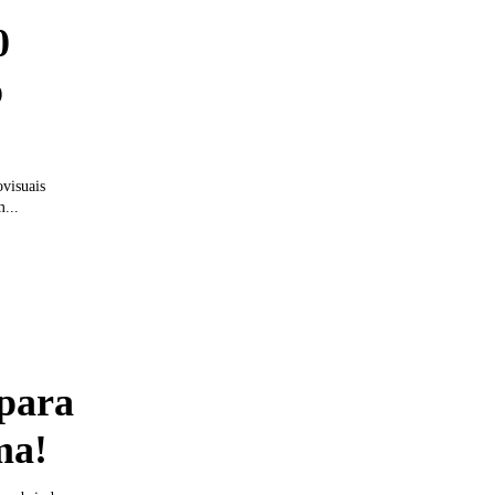
0
o
ovisuais
...
para
ma!