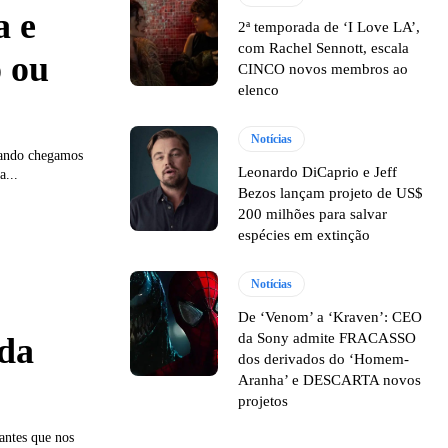
a e
2ª temporada de ‘I Love LA’,
com Rachel Sennott, escala
o ou
CINCO novos membros ao
elenco
Notícias
uando chegamos
Leonardo DiCaprio e Jeff
a...
Bezos lançam projeto de US$
200 milhões para salvar
espécies em extinção
Notícias
De ‘Venom’ a ‘Kraven’: CEO
da Sony admite FRACASSO
 da
dos derivados do ‘Homem-
Aranha’ e DESCARTA novos
projetos
antes que nos