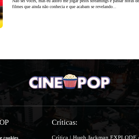
Não sei vocês, mas eu adoro me jogar pelos streamings e passar horas d
filmes que ainda não conhecia e que acabam se revelando...
POP
Críticas:
Crítica | Hugh Jackman EXPLODE
de cookies