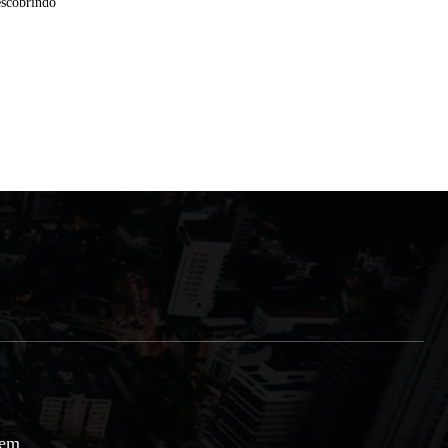
escobrindo
 em