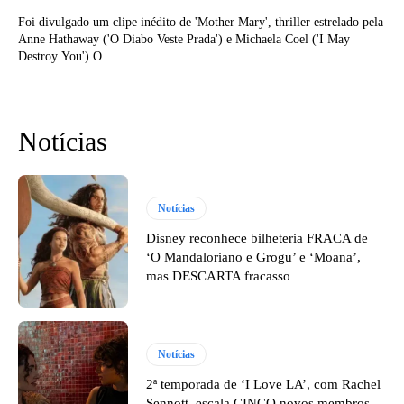
Foi divulgado um clipe inédito de 'Mother Mary', thriller estrelado pela
Anne Hathaway ('O Diabo Veste Prada') e Michaela Coel ('I May
Destroy You').O...
Notícias
Notícias
Disney reconhece bilheteria FRACA de
‘O Mandaloriano e Grogu’ e ‘Moana’,
mas DESCARTA fracasso
Notícias
2ª temporada de ‘I Love LA’, com Rachel
Sennott, escala CINCO novos membros