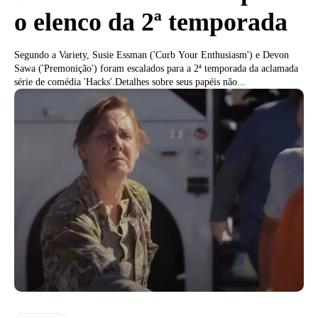
o elenco da 2ª temporada
Segundo a Variety, Susie Essman ('Curb Your Enthusiasm') e Devon
Sawa ('Premonição') foram escalados para a 2ª temporada da aclamada
série de comédia 'Hacks'.Detalhes sobre seus papéis não...