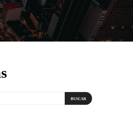
Filmes
Séries
Música
Gênero
s
BUSCAR