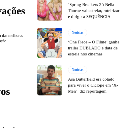
‘Spring Breakers 2’: Bella
vações
Thorne vai estrelar, roteirizar
e dirigir a SEQUÊNCIA
Notícias
a das melhores
ação
‘One Piece – O Filme’ ganha
trailer DUBLADO e data de
estreia nos cinemas
Notícias
Asa Butterfield era cotado
para viver o Ciclope em ‘X-
vos
Men’, diz reportagem