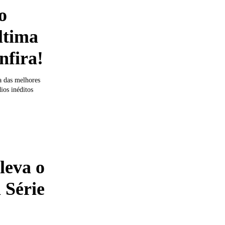
o
ltima
nfira!
a das melhores
ios inéditos
eva o
 Série