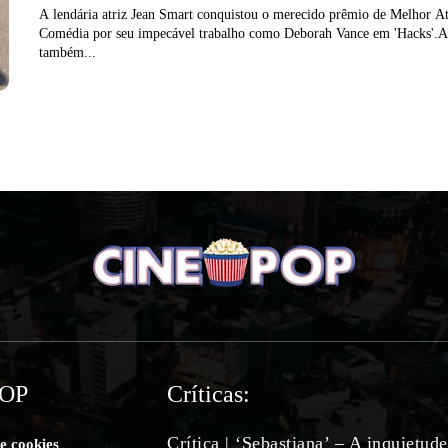
A lendária atriz Jean Smart conquistou o merecido prêmio de Melhor At
Comédia por seu impecável trabalho como Deborah Vance em 'Hacks'.
também...
POP
Críticas:
Crítica | ‘Sebastiana’ – A inquietud
de cookies