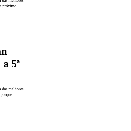
a das melhores
 o próximo
an
a 5ª
a das melhores
, porque