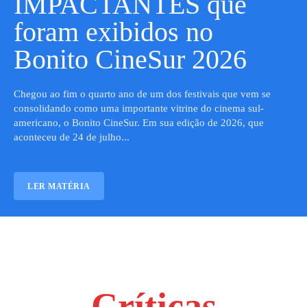
IMPACTANTES que
foram exibidos no
Bonito CineSur 2026
Chegou ao fim o quarto ano de um dos festivais que vem se
consolidando como uma importante vitrine do cinema sul-
americano, o Bonito CineSur. Em sua edição de 2026, que
aconteceu de 24 de julho...
LER MATÉRIA
Críticas