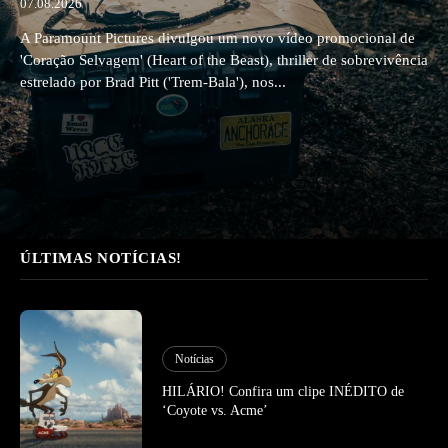
07.08.2026
A Paramount Pictures divulgou um novo vídeo promocional de
'Coração Selvagem' (Heart of the Beast), thriller de sobrevivência
estrelado por Brad Pitt ('Trem-Bala'), nos...
ÚLTIMAS NOTÍCIAS!
Notícias
HILÁRIO! Confira um clipe INÉDITO de
‘Coyote vs. Acme’