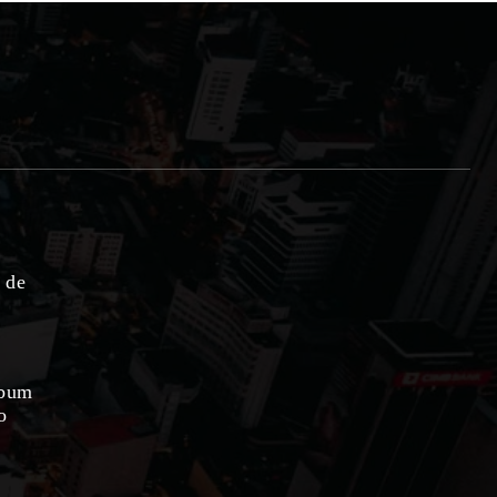
e de
lbum
o