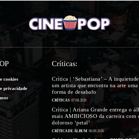
POP
Críticas:
Crítica | ‘Sebastiana’ – A inquietud
de cookies
um artista que encontra na arte uma
de privacidade
forma de desabafo
mos
CRÍTICAS
07.08.2026
Crítica | Ariana Grande entrega o á
mais AMBICIOSO da carreira com 
doloroso ‘petal’
CRÍTICA DE ÁLBUM
06.08.2026