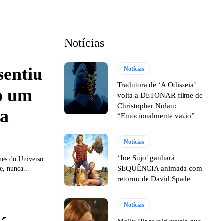
Notícias
sentiu
Notícias
Tradutora de ‘A Odisseia’
o um
volta a DETONAR filme de
Christopher Nolan:
ba
“Emocionalmente vazio”
Notícias
‘Joe Sujo’ ganhará
lmes do Universo
SEQUÊNCIA animada com
e, nunca...
retorno de David Spade
Notícias
Molly Ringwald revela que