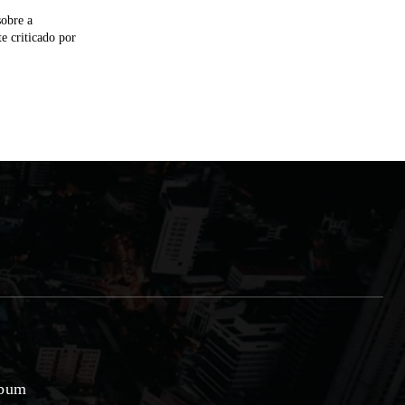
sobre a
e criticado por
lbum