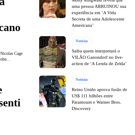
á
uma pessoa ARRUINOU sua
experiência em ‘A Vida
Secreta de uma Adolescente
icano
Americana’
Notícias
Saiba quem interpretará o
 Nicolas Cage
VILÃO Ganondorf no live-
John...
action de ‘A Lenda de Zelda’
Notícias
e
Reino Unido aprova fusão de
US$ 111 bilhões entre
senti
Paramount e Warner Bros.
Discovery