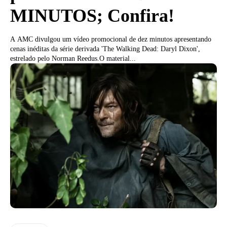
MINUTOS; Confira!
A AMC divulgou um vídeo promocional de dez minutos apresentando
cenas inéditas da série derivada 'The Walking Dead: Daryl Dixon',
estrelado pelo Norman Reedus.O material...