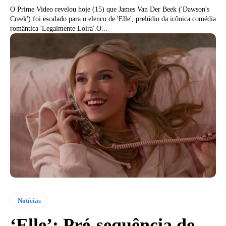
O Prime Video revelou hoje (15) que James Van Der Beek ('Dawson's
Creek') foi escalado para o elenco de 'Elle', prelúdio da icônica comédia
romântica 'Legalmente Loira'.O...
Notícias
‘Elle’: Pré-sequência de