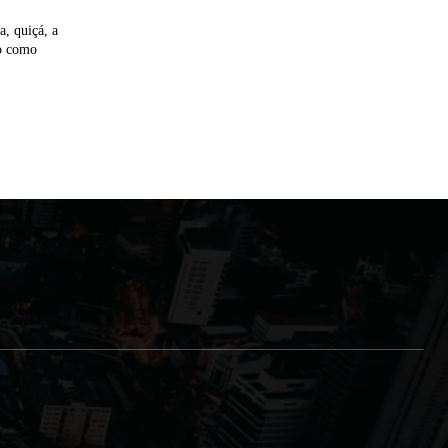
a, quiçá, a
ão como