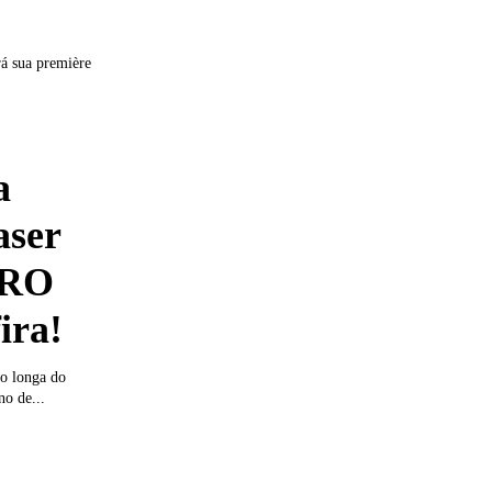
rá sua première
a
aser
ARO
ira!
vo longa do
o de...