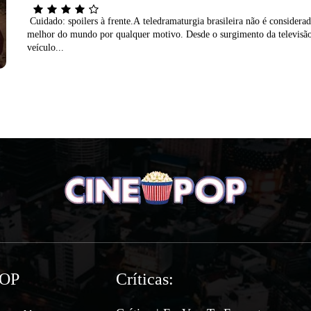
Cuidado: spoilers à frente.A teledramaturgia brasileira não é considerad
melhor do mundo por qualquer motivo. Desde o surgimento da televis
veículo...
POP
Críticas: