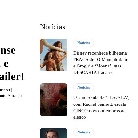
Notícias
Notícias
ense
Disney reconhece bilheteria
 e
FRACA de ‘O Mandaloriano
e Grogu’ e ‘Moana’, mas
DESCARTA fracasso
ailer!
Notícias
cesso') e
ante.A trama,
2ª temporada de ‘I Love LA’,
com Rachel Sennott, escala
CINCO novos membros ao
elenco
Notícias