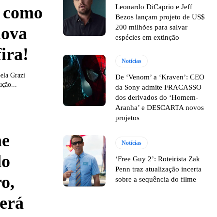
Leonardo DiCaprio e Jeff
 como
Bezos lançam projeto de US$
200 milhões para salvar
nova
espécies em extinção
ira!
Notícias
pela Grazi
De ‘Venom’ a ‘Kraven’: CEO
ção...
da Sony admite FRACASSO
dos derivados do ‘Homem-
Aranha’ e DESCARTA novos
projetos
me
Notícias
do
‘Free Guy 2’: Roteirista Zak
Penn traz atualização incerta
o,
sobre a sequência do filme
terá