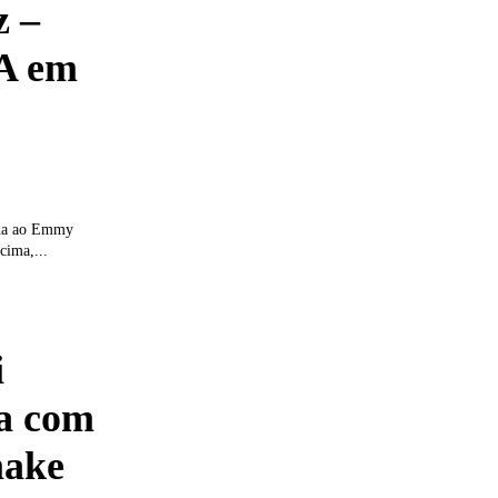
z –
A em
cada ao Emmy
cima,...
i
a com
make