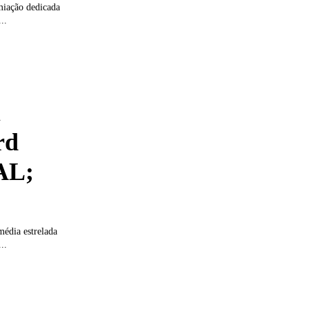
miação dedicada
..
m
rd
AL;
média estrelada
..