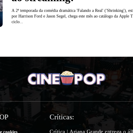
A 2ª temporada da comédia dramática 'Falando a Real' ('Shrinking'), est
por Harrison Ford e Jason Segel, chega este mês ao catálogo da Apple
ciclo...
POP
Críticas:
Crítica | Ariana Grande entrega o á
de cookies