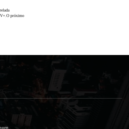
relada
 TV+.O próximo
lbum