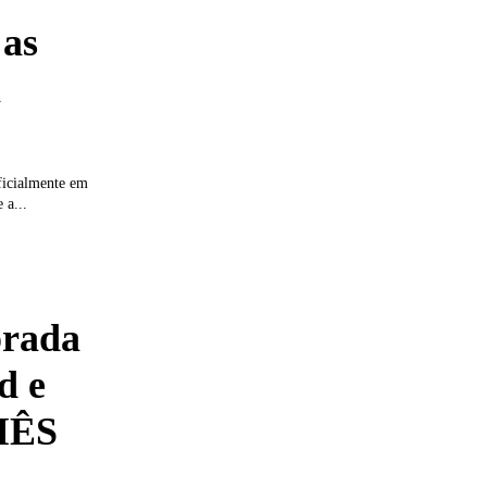
as
a
ficialmente em
 a...
orada
d e
MÊS