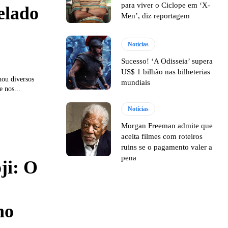
para viver o Ciclope em ‘X-
elado
Men’, diz reportagem
Notícias
Sucesso! ‘A Odisseia’ supera
US$ 1 bilhão nas bilheterias
hou diversos
mundiais
 nos...
Notícias
Morgan Freeman admite que
aceita filmes com roteiros
ruins se o pagamento valer a
pena
ji: O
no