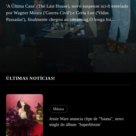
'A Última Casa' (The Last House), novo suspense sci-fi estrelado
por Wagner Moura ('Guerra Civil') e Greta Lee ('Vidas
Passadas'), finalmente chegou ao streaming.O longa foi...
ÚLTIMAS NOTÍCIAS!
Música
Jessie Ware anuncia clipe de “Sauna”, novo
single do álbum ‘Superbloom’