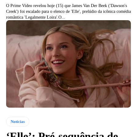
O Prime Video revelou hoje (15) que James Van Der Beek ('Dawson's
Creek') foi escalado para o elenco de 'Elle', prelúdio da icônica comédia
romântica 'Legalmente Loira'.O...
Notícias
‘Elle’: Pré-sequência de