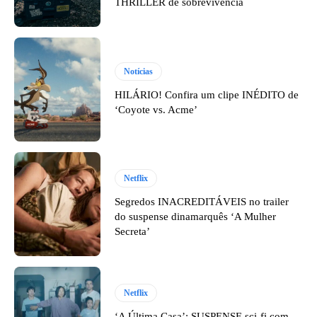
THRILLER de sobrevivência
Notícias
HILÁRIO! Confira um clipe INÉDITO de
‘Coyote vs. Acme’
Netflix
Segredos INACREDITÁVEIS no trailer
do suspense dinamarquês ‘A Mulher
Secreta’
Netflix
‘A Última Casa’: SUSPENSE sci-fi com