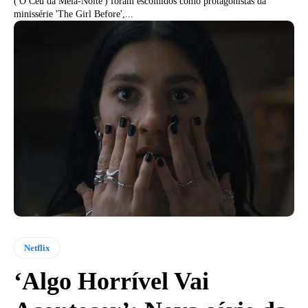
('O Céu da Meia-Noite') foram escolhidos como protagonistas da
minissérie 'The Girl Before',...
Netflix
‘Algo Horrível Vai