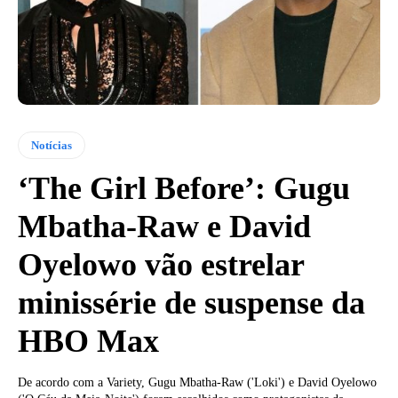
Notícias
‘The Girl Before’: Gugu
Mbatha-Raw e David
Oyelowo vão estrelar
minissérie de suspense da
HBO Max
De acordo com a Variety, Gugu Mbatha-Raw ('Loki') e David Oyelowo