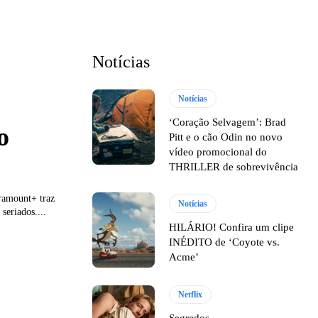
Notícias
Notícias
‘Coração Selvagem’: Brad
o
Pitt e o cão Odin no novo
vídeo promocional do
THRILLER de sobrevivência
ramount+ traz
Notícias
eriados....
HILÁRIO! Confira um clipe
INÉDITO de ‘Coyote vs.
Acme’
Netflix
Segredos