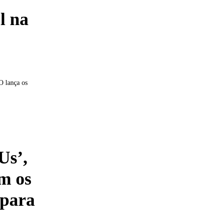
l na
O lança os
Us’,
m os
 para