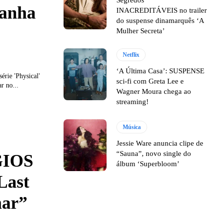
ganha
INACREDITÁVEIS no trailer
do suspense dinamarquês ‘A
Mulher Secreta’
Netflix
‘A Última Casa’: SUSPENSE
rie 'Physical'
sci-fi com Greta Lee e
r no...
Wagner Moura chega ao
streaming!
Música
Jessie Ware anuncia clipe de
“Sauna”, novo single do
GIOS
álbum ‘Superbloom’
Last
mar”