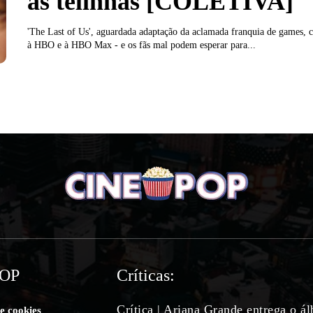
as telinhas [COLETIVA]
'The Last of Us', aguardada adaptação da aclamada franquia de games, 
à HBO e à HBO Max - e os fãs mal podem esperar para...
POP
Críticas:
Crítica | Ariana Grande entrega o á
de cookies