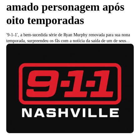
amado personagem após
oito temporadas
'9-1-1', a bem-sucedida série de Ryan Murphy renovada para sua nona
temporada, surpreendeu os fãs com a notícia da saída de um de seus...