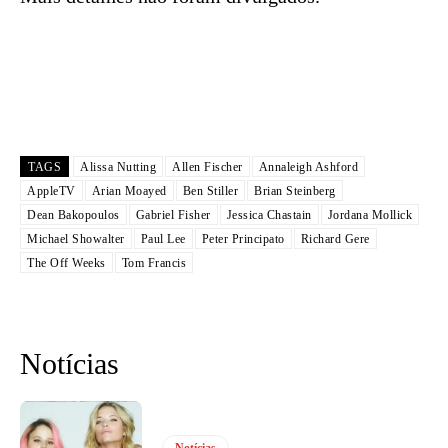
TAGS
Alissa Nutting
Allen Fischer
Annaleigh Ashford
AppleTV
Arian Moayed
Ben Stiller
Brian Steinberg
Dean Bakopoulos
Gabriel Fisher
Jessica Chastain
Jordana Mollick
Michael Showalter
Paul Lee
Peter Principato
Richard Gere
The Off Weeks
Tom Francis
Notícias
Notícias