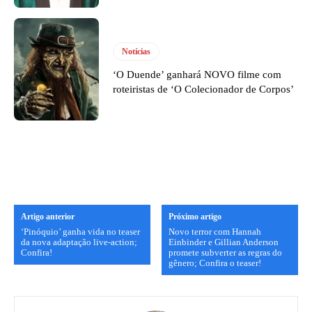
Notícias
‘O Duende’ ganhará NOVO filme com
roteiristas de ‘O Colecionador de Corpos’
Artigo anterior
Próximo artigo
‘Pinóquio’ ganha vida no teaser
Novo terror com Hannah
da nova adaptação live-action;
Einbinder e Gillian Anderson
Confira!
promete subverter as regras do
gênero; Confira o teaser!