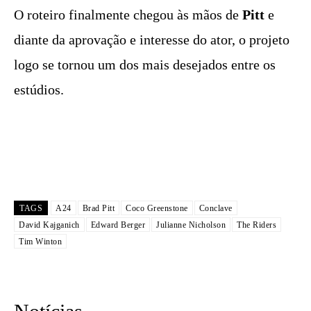
O roteiro finalmente chegou às mãos de
Pitt
e
diante da aprovação e interesse do ator, o projeto
logo se tornou um dos mais desejados entre os
estúdios.
TAGS
A24
Brad Pitt
Coco Greenstone
Conclave
David Kajganich
Edward Berger
Julianne Nicholson
The Riders
Tim Winton