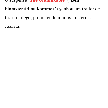
O suspense
‘
The Unthinkable
’
(
‘Den
blomstertid nu kommer’
) ganhou um trailer de
tirar o fôlego, prometendo muitos mistérios.
Assista: