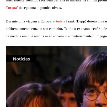
Infelizmente, nem toda fórmula perfeita se transforma em um produt
Turista
’ decepciona a grandes níveis.
Durante uma viagem à Europa,
o turista
Frank (Depp) desenvolve um
deliberadamente cruza o seu caminho. Tendo o excitante cenário de
na medida em que ambos se envolvem involuntariamente num jogo 