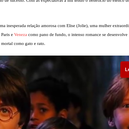
o de sucesso. Com as expectativas a mil tendo o benefício do elenco d
a inesperada relação amorosa com Elise (Jolie), uma mulher extraordi
 Paris e
Veneza
como pano de fundo, o intenso romance se desenvolve
mortal como gato e rato.
L