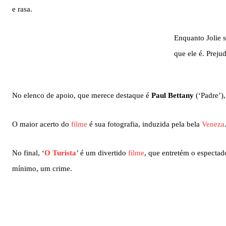
e rasa.
Enquanto Jolie s
que ele é. Preju
No elenco de apoio, que merece destaque é
Paul Bettany
(‘Padre’)
O maior acerto do
filme
é sua fotografia, induzida pela bela
Veneza
No final, ‘
O Turista
’ é um divertido
filme
, que entretém o espectad
mínimo, um crime.