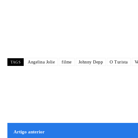
Angelina Jolie
filme
Johnny Depp
O Turista
V
TAGS
Artigo anterior