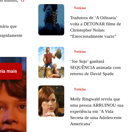
os sonhos, ‘
O
Notícias
Tradutora de ‘A Odisseia’
volta a DETONAR filme de
nária que
Christopher Nolan:
 rapidamente
“Emocionalmente vazio”
Notícias
‘Joe Sujo’ ganhará
SEQUÊNCIA animada com
eia mais
retorno de David Spade
Notícias
Molly Ringwald revela que
uma pessoa ARRUINOU sua
experiência em ‘A Vida
Secreta de uma Adolescente
Americana’