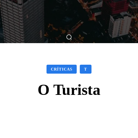
ticas
Breve Nos Cinemas
Matérias
Nos Cinemas
CRÍTICAS
T
O Turista
Facebook
X
WhatsApp