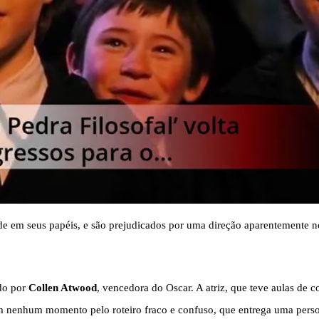
ade em seus papéis, e são prejudicados por uma direção aparentemente 
ado por
Collen Atwood
, vencedora do Oscar. A atriz, que teve aulas de
 em nenhum momento pelo roteiro fraco e confuso, que entrega uma per