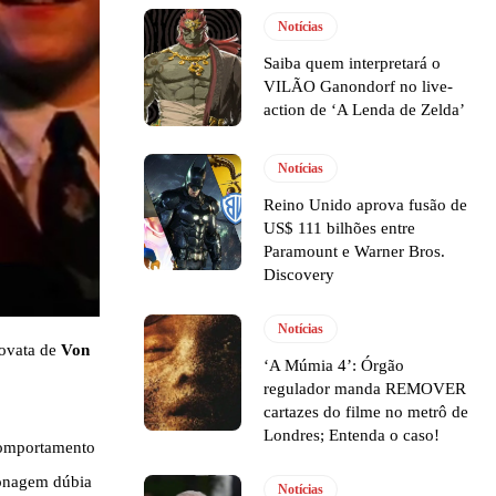
Notícias
Saiba quem interpretará o
VILÃO Ganondorf no live-
action de ‘A Lenda de Zelda’
Notícias
Reino Unido aprova fusão de
US$ 111 bilhões entre
Paramount e Warner Bros.
Discovery
Notícias
novata de
Von
‘A Múmia 4’: Órgão
regulador manda REMOVER
cartazes do filme no metrô de
Londres; Entenda o caso!
 comportamento
sonagem dúbia
Notícias