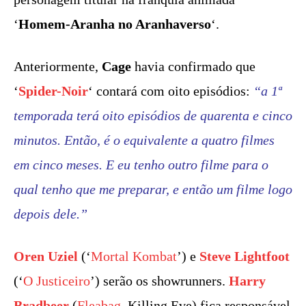
‘
Homem-Aranha no Aranhaverso
‘.
Anteriormente,
Cage
havia confirmado que
‘
Spider-Noir
‘ contará com oito episódios:
“a 1ª
temporada terá oito episódios de quarenta e cinco
minutos. Então, é o equivalente a quatro filmes
em cinco meses. E eu tenho outro filme para o
qual tenho que me preparar, e então um filme logo
depois dele.”
Oren Uziel
(‘
Mortal Kombat
’) e
Steve Lightfoot
(‘
O Justiceiro
’) serão os showrunners.
Harry
Bradbeer
(
Fleabag
, Killing Eve) fica responsável