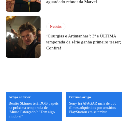
aguardado reboot da Marvel
Notícias
‘Cirurgias e Artimanhas’: 3ª e ÚLTIMA
temporada da série ganha primeiro teaser;
Confira!
Artigo anterior
Próximo artigo
Benito Skinner terá DOIS papéis
Sony irá APAGAR mais de 550
na próxima temporada de
filmes adquiridos por usuários
‘Muito Esforçado’: “Tem algo
PlayStation em setembro
vindo aí”