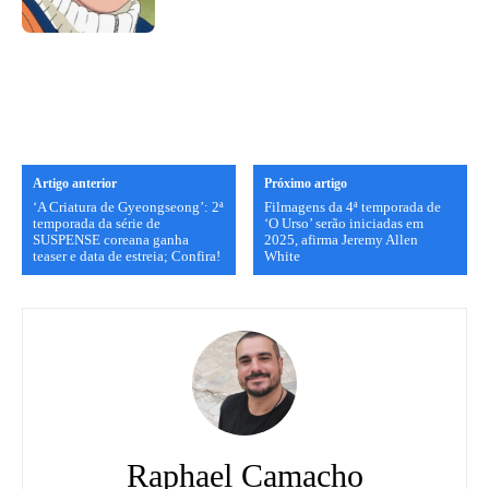
Artigo anterior
Próximo artigo
‘A Criatura de Gyeongseong’: 2ª
Filmagens da 4ª temporada de
temporada da série de
‘O Urso’ serão iniciadas em
SUSPENSE coreana ganha
2025, afirma Jeremy Allen
teaser e data de estreia; Confira!
White
Raphael Camacho