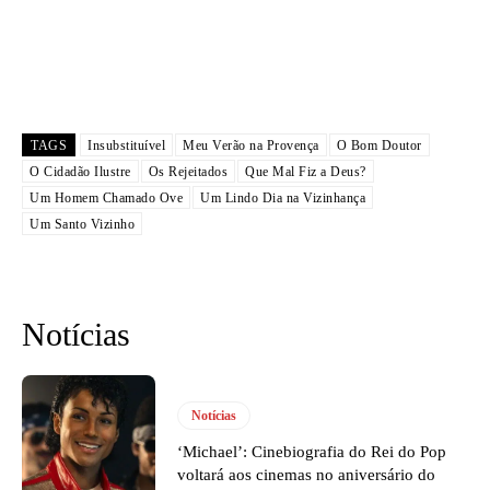
TAGS
Insubstituível
Meu Verão na Provença
O Bom Doutor
O Cidadão Ilustre
Os Rejeitados
Que Mal Fiz a Deus?
Um Homem Chamado Ove
Um Lindo Dia na Vizinhança
Um Santo Vizinho
Notícias
Notícias
‘Michael’: Cinebiografia do Rei do Pop
voltará aos cinemas no aniversário do