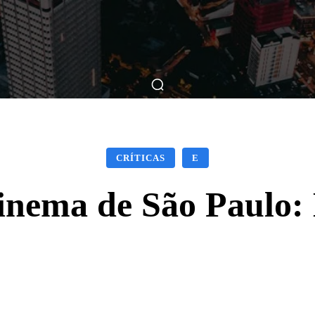
ticas
Breve Nos Cinemas
Matérias
Nos Cinemas
CRÍTICAS
E
inema de São Paulo:
Facebook
X
WhatsApp