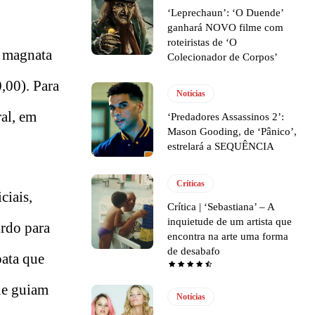
‘Leprechaun’: ‘O Duende’
ganhará NOVO filme com
roteiristas de ‘O
m magnata
Colecionador de Corpos’
,00). Para
Notícias
ral, em
‘Predadores Assassinos 2’:
Mason Gooding, de ‘Pânico’,
estrelará a SEQUÊNCIA
Críticas
ciais,
Crítica | ‘Sebastiana’ – A
inquietude de um artista que
urdo para
encontra na arte uma forma
de desabafo
pata que
que guiam
Notícias