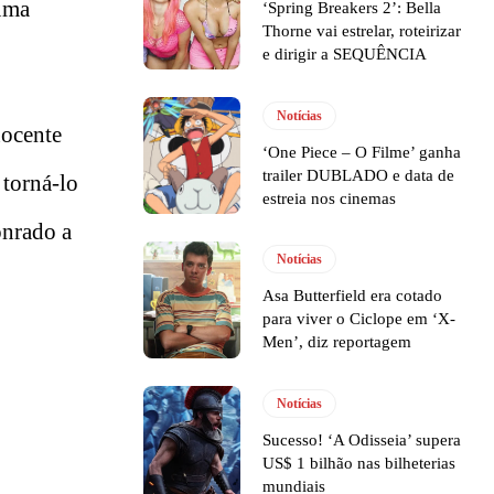
 uma
‘Spring Breakers 2’: Bella
Thorne vai estrelar, roteirizar
e dirigir a SEQUÊNCIA
Notícias
nocente
‘One Piece – O Filme’ ganha
trailer DUBLADO e data de
torná-lo
estreia nos cinemas
onrado a
Notícias
Asa Butterfield era cotado
para viver o Ciclope em ‘X-
Men’, diz reportagem
Notícias
Sucesso! ‘A Odisseia’ supera
US$ 1 bilhão nas bilheterias
mundiais