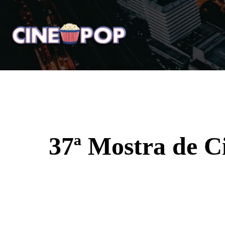
Home
Notícias
Crí
37ª Mostra de C