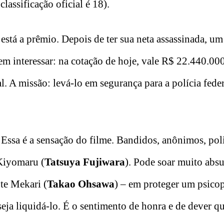
lassificação oficial é 18).
er está a prêmio. Depois de ter sua neta assassinada, u
em interessar: na cotação de hoje, vale R$ 22.440.000
al. A missão: levá-lo em segurança para a polícia fede
 Essa é a sensação do filme. Bandidos, anônimos, poli
 Kiyomaru (
Tatsuya Fujiwara
). Pode soar muito abs
nte Mekari (
Takao Ohsawa
) – em proteger um psico
eseja liquidá-lo. É o sentimento de honra e de dever 