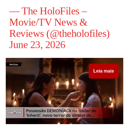
— The HoloFiles –
Movie/TV News &
Reviews (@theholofiles)
June 23, 2026
Leia mais