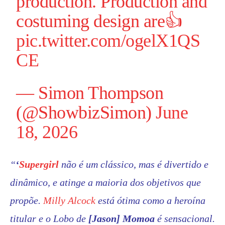
production. Production and
costuming design are👍
pic.twitter.com/ogelX1QS
CE
— Simon Thompson
(@ShowbizSimon)
June
18, 2026
“
‘
Supergirl
não é um clássico, mas é divertido e
dinâmico, e atinge a maioria dos objetivos que
propõe.
Milly Alcock
está ótima como a heroína
titular e o Lobo de
[Jason] Momoa
é sensacional.