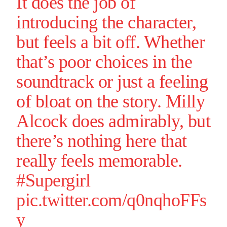
It does the job of
introducing the character,
but feels a bit off. Whether
that’s poor choices in the
soundtrack or just a feeling
of bloat on the story.
Milly
Alcock
does admirably, but
there’s nothing here that
really feels memorable.
#Supergirl
pic.twitter.com/q0nqhoFFs
y