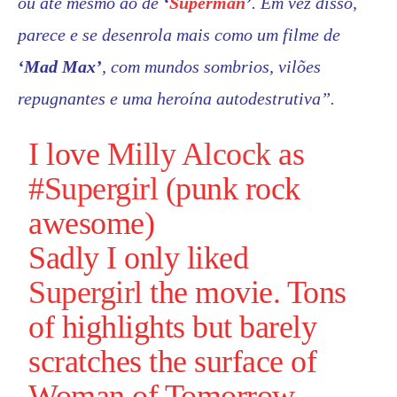
ou até mesmo ao de
‘
Superman
’
. Em vez disso,
parece e se desenrola mais como um filme de
‘
Mad Max’
, com mundos sombrios, vilões
repugnantes e uma heroína autodestrutiva”.
I love
Milly Alcock
as
#Supergirl
(punk rock
awesome)
Sadly I only liked
Supergirl
the movie. Tons
of highlights but barely
scratches the surface of
Woman of Tomorrow…