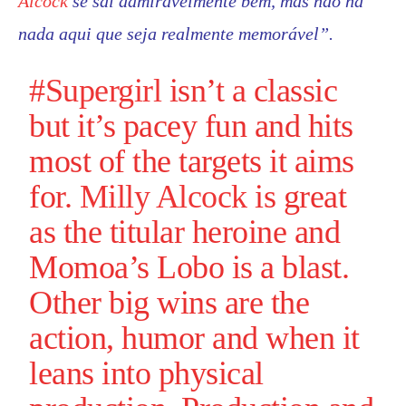
Alcock
se sai admiravelmente bem, mas não há
nada aqui que seja realmente memorável”.
#Supergirl
isn’t a classic
but it’s pacey fun and hits
most of the targets it aims
for.
Milly Alcock
is great
as the titular heroine and
Momoa’s Lobo is a blast.
Other big wins are the
action, humor and when it
leans into physical