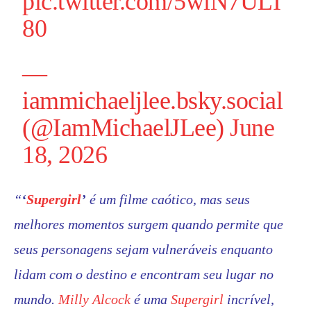
pic.twitter.com/5wiN7ULI
80
—
iammichaeljlee.bsky.social
(@IamMichaelJLee)
June
18, 2026
“
‘
Supergirl
’
é um filme caótico, mas seus
melhores momentos surgem quando permite que
seus personagens sejam vulneráveis ​​enquanto
lidam com o destino e encontram seu lugar no
mundo.
Milly Alcock
é uma
Supergirl
incrível,