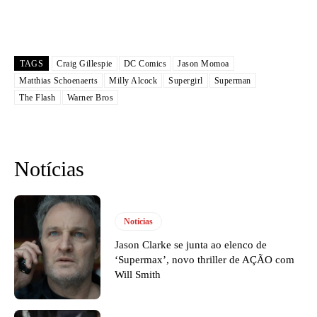
TAGS
Craig Gillespie
DC Comics
Jason Momoa
Matthias Schoenaerts
Milly Alcock
Supergirl
Superman
The Flash
Warner Bros
Notícias
Notícias
Jason Clarke se junta ao elenco de
‘Supermax’, novo thriller de AÇÃO com
Will Smith