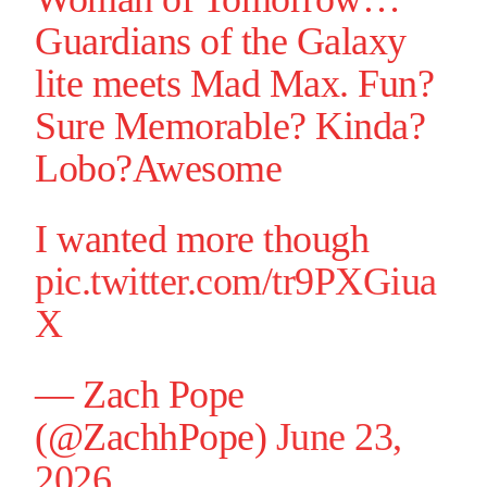
Guardians of the Galaxy
lite meets Mad Max. Fun?
Sure Memorable? Kinda?
Lobo?Awesome
I wanted more though
pic.twitter.com/tr9PXGiua
X
— Zach Pope
(@ZachhPope)
June 23,
2026