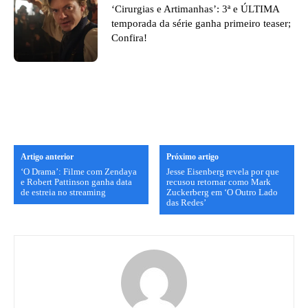
‘Cirurgias e Artimanhas’: 3ª e ÚLTIMA
temporada da série ganha primeiro teaser;
Confira!
Artigo anterior
Próximo artigo
‘O Drama’: Filme com Zendaya
Jesse Eisenberg revela por que
e Robert Pattinson ganha data
recusou retornar como Mark
de estreia no streaming
Zuckerberg em ‘O Outro Lado
das Redes’