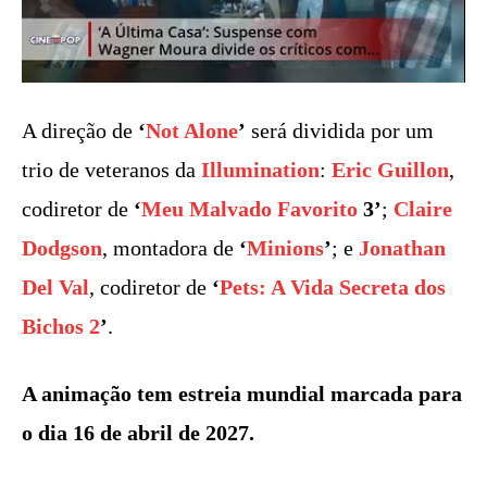
A direção de
‘
Not Alone
’
será dividida por um
trio de veteranos da
Illumination
:
Eric Guillon
,
codiretor de
‘
Meu Malvado Favorito
3’
;
Claire
Dodgson
, montadora de
‘
Minions
’
; e
Jonathan
Del Val
, codiretor de
‘
Pets: A Vida Secreta dos
Bichos 2
’
.
A animação tem estreia mundial marcada para
o dia 16 de abril de 2027.