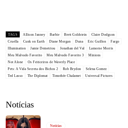
TAGS
Allison Janney
Barbie
Brett Goldstein
Claire Dodgson
Cruella
Cunk on Earth
Diane Morgan
Duna
Eric Guillon
Fargo
Illumination
Jamie Demetriou
Jonathan del Val
Lamorne Morris
Meu Malvado Favorito
Meu Malvado Favorito 3
Minions
Not Alone
Os Feiticeiros de Waverly Place
Pets: A Vida Secreta dos Bichos 2
Rob Brydon
Selena Gomez
Ted Lasso
The Diplomat
Timothée Chalamet
Universal Pictures
Notícias
Notícias