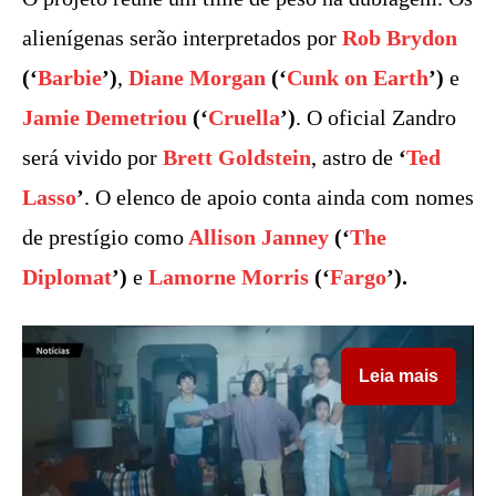
alienígenas serão interpretados por
Rob Brydon
(‘
Barbie
’)
,
Diane Morgan
(‘
Cunk on Earth
’)
e
Jamie Demetriou
(‘
Cruella
’)
. O oficial Zandro
será vivido por
Brett Goldstein
, astro de
‘
Ted
Lasso
’
. O elenco de apoio conta ainda com nomes
de prestígio como
Allison Janney
(‘
The
Diplomat
’)
e
Lamorne Morris
(‘
Fargo
’).
Leia mais