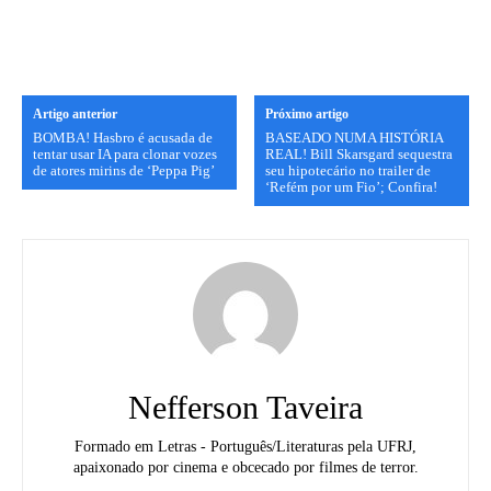
Artigo anterior
Próximo artigo
BOMBA! Hasbro é acusada de
BASEADO NUMA HISTÓRIA
tentar usar IA para clonar vozes
REAL! Bill Skarsgard sequestra
de atores mirins de ‘Peppa Pig’
seu hipotecário no trailer de
‘Refém por um Fio’; Confira!
Nefferson Taveira
Formado em Letras - Português/Literaturas pela UFRJ,
apaixonado por cinema e obcecado por filmes de terror.