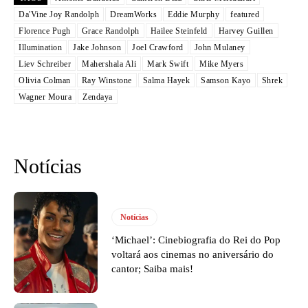
Da'Vine Joy Randolph
DreamWorks
Eddie Murphy
featured
Florence Pugh
Grace Randolph
Hailee Steinfeld
Harvey Guillen
Illumination
Jake Johnson
Joel Crawford
John Mulaney
Liev Schreiber
Mahershala Ali
Mark Swift
Mike Myers
Olivia Colman
Ray Winstone
Salma Hayek
Samson Kayo
Shrek
Wagner Moura
Zendaya
Notícias
Notícias
‘Michael’: Cinebiografia do Rei do Pop
voltará aos cinemas no aniversário do
cantor; Saiba mais!