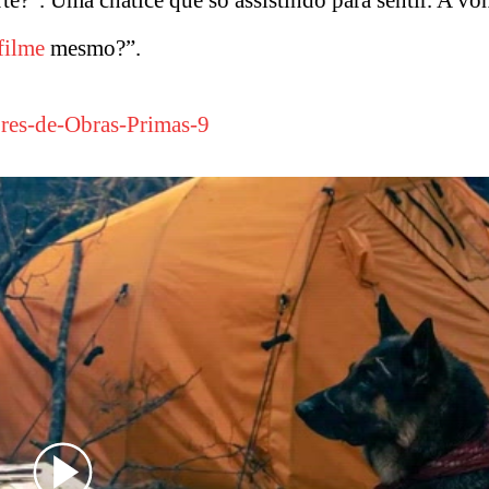
e?”. Uma chatice que só assistindo para sentir. A vo
filme
mesmo?”.