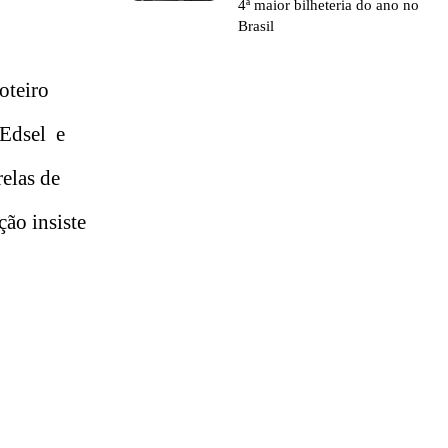
4ª maior bilheteria do ano no
Brasil
roteiro
 Edsel e
elas de
ão insiste