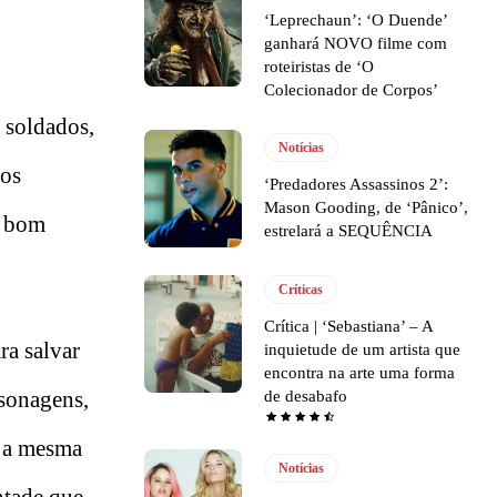
‘Leprechaun’: ‘O Duende’
ganhará NOVO filme com
roteiristas de ‘O
Colecionador de Corpos’
 soldados,
Notícias
dos
‘Predadores Assassinos 2’:
Mason Gooding, de ‘Pânico’,
, bom
estrelará a SEQUÊNCIA
Críticas
Crítica | ‘Sebastiana’ – A
ra salvar
inquietude de um artista que
encontra na arte uma forma
sonagens,
de desabafo
s a mesma
Notícias