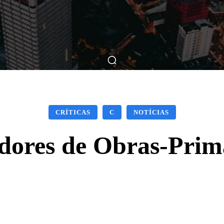
ticas
Breve Nos Cinemas
Matérias
Nos Cinemas
CRÍTICAS
C
NOTÍCIAS
dores de Obras-Prima
Facebook
X
WhatsApp