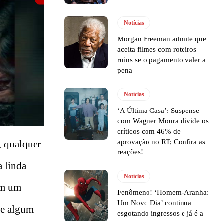
Notícias
Morgan Freeman admite que
aceita filmes com roteiros
ruins se o pagamento valer a
pena
Notícias
‘A Última Casa’: Suspense
com Wagner Moura divide os
críticos com 46% de
aprovação no RT; Confira as
, qualquer
reações!
 a linda
Notícias
em um
Fenômeno! ‘Homem-Aranha:
Um Novo Dia’ continua
se algum
esgotando ingressos e já é a