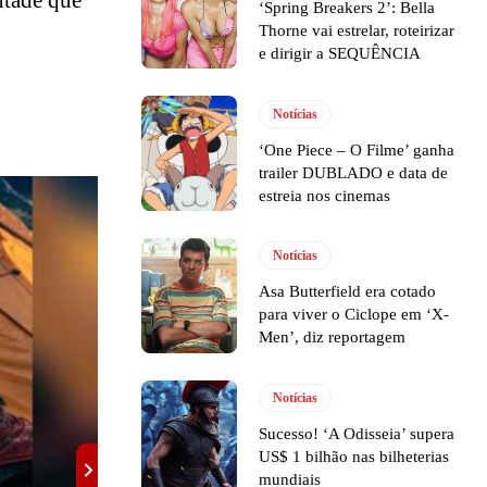
ntade que
‘Spring Breakers 2’: Bella
Thorne vai estrelar, roteirizar
e dirigir a SEQUÊNCIA
Notícias
‘One Piece – O Filme’ ganha
trailer DUBLADO e data de
estreia nos cinemas
Notícias
Asa Butterfield era cotado
para viver o Ciclope em ‘X-
Men’, diz reportagem
Notícias
Sucesso! ‘A Odisseia’ supera
US$ 1 bilhão nas bilheterias
mundiais