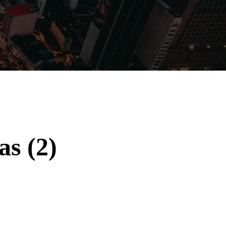
Filmes
Séries
Música
Gênero
s (2)