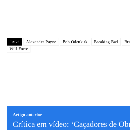
Alexander Payne
Bob Odenkirk
Breaking Bad
Br
TAGS
Will Forte
Artigo anterior
Crítica em vídeo: ‘Caçadores de Ob