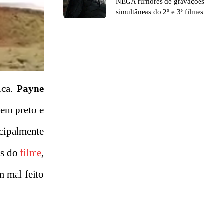
NEGA rumores de gravações
simultâneas do 2º e 3º filmes
ica.
Payne
em preto e
ncipalmente
as do
filme
,
m mal feito