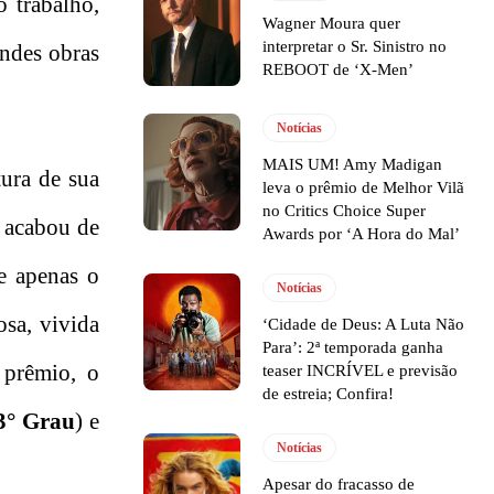
o trabalho,
Wagner Moura quer
interpretar o Sr. Sinistro no
andes obras
REBOOT de ‘X-Men’
Notícias
MAIS UM! Amy Madigan
tura de sua
leva o prêmio de Melhor Vilã
no Critics Choice Super
e acabou de
Awards por ‘A Hora do Mal’
e apenas o
Notícias
osa, vivida
‘Cidade de Deus: A Luta Não
Para’: 2ª temporada ganha
 prêmio, o
teaser INCRÍVEL e previsão
de estreia; Confira!
3° Grau
) e
Notícias
Apesar do fracasso de