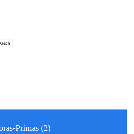
Keach
bras-Primas (2)