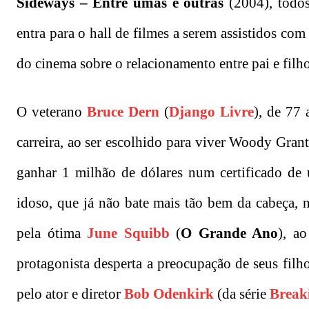
Sideways – Entre umas e outras
(2004), todo
entra para o hall de filmes a serem assistidos c
do cinema sobre o relacionamento entre pai e filho
O veterano
Bruce Dern
(
Django Livre
), de 77
carreira, ao ser escolhido para viver Woody Gran
ganhar 1 milhão de dólares num certificado de
idoso, que já não bate mais tão bem da cabeça, 
pela ótima
June Squibb
(
O Grande Ano
), a
protagonista desperta a preocupação de seus filh
pelo ator e diretor
Bob Odenkirk
(da série
Break