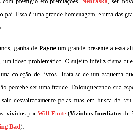
s com prestígio em premiações.
Nebraska
, seu nov
om o pai. Essa é uma grande homenagem, e uma das gr
.
 anos, ganha de
Payne
um grande presente a essa al
t, um idoso problemático. O sujeito infeliz cisma qu
 uma coleção de livros. Trata-se de um esquema qu
não percebe ser uma fraude. Enlouquecendo sua esp
o sair desvairadamente pelas ruas em busca de seu
os, vividos por
Will Forte
(
Vizinhos Imediatos de 
ing Bad
).