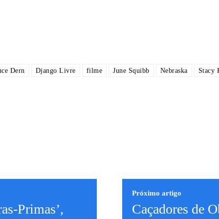
uce Dern
Django Livre
filme
June Squibb
Nebraska
Stacy 
Próximo artigo
ras-Primas’,
Caçadores de O