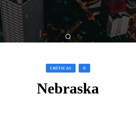
ticas
Breve Nos Cinemas
Matérias
Nos Cinemas
CRÍTICAS
N
Nebraska
Facebook
X
WhatsApp