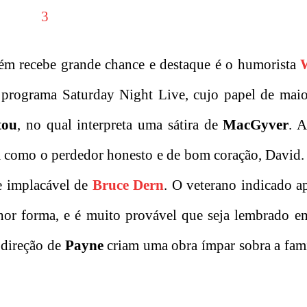
m recebe grande chance e destaque é o humorista
W
programa Saturday Night Live, cujo papel de maio
tou
, no qual interpreta uma sátira de
MacGyver
. 
em como o perdedor honesto e de bom coração, David
ce implacável de
Bruce Dern
. O veterano indicado a
hor forma, e é muito provável que seja lembrado e
a direção de
Payne
criam uma obra ímpar sobra a famí