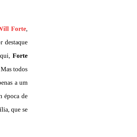
ill Forte
,
r destaque
Aqui,
Forte
. Mas todos
penas a um
m época de
lia, que se