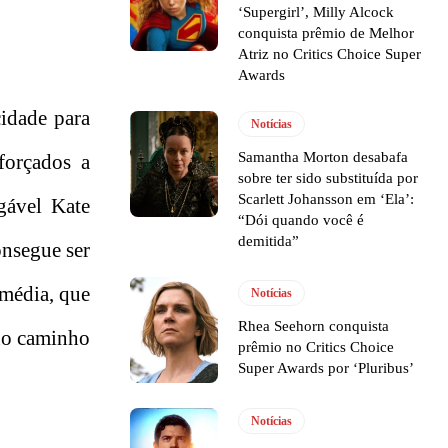
‘Supergirl’, Milly Alcock
conquista prêmio de Melhor
Atriz no Critics Choice Super
Awards
 cidade para
Notícias
Samantha Morton desabafa
forçados a
sobre ter sido substituída por
Scarlett Johansson em ‘Ela’:
gável Kate
“Dói quando você é
demitida”
nsegue ser
 média, que
Notícias
Rhea Seehorn conquista
 no caminho
prêmio no Critics Choice
Super Awards por ‘Pluribus’
Notícias