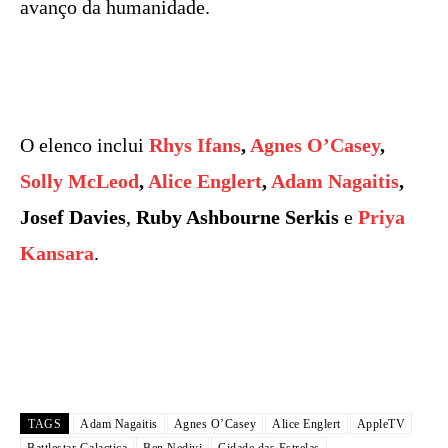
avanço da humanidade.
O elenco inclui
Rhys Ifans
,
Agnes O’Casey
,
Solly McLeod
,
Alice Englert
,
Adam Nagaitis
,
Josef
Davies
,
Ruby Ashbourne Serkis
e
Priya
Kansara
.
TAGS
Adam Nagaitis
Agnes O’Casey
Alice Englert
AppleTV
Battlestar Galactica
Ben Nedivi
Cidade das Estrelas