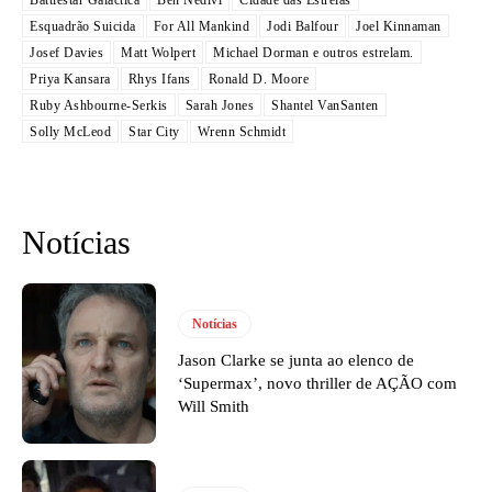
Esquadrão Suicida
For All Mankind
Jodi Balfour
Joel Kinnaman
Josef Davies
Matt Wolpert
Michael Dorman e outros estrelam.
Priya Kansara
Rhys Ifans
Ronald D. Moore
Ruby Ashbourne-Serkis
Sarah Jones
Shantel VanSanten
Solly McLeod
Star City
Wrenn Schmidt
Notícias
Notícias
Jason Clarke se junta ao elenco de
‘Supermax’, novo thriller de AÇÃO com
Will Smith