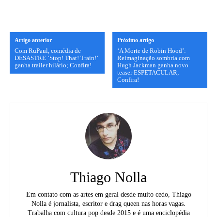
Artigo anterior
Próximo artigo
Com RuPaul, comédia de
‘A Morte de Robin Hood’:
DESASTRE ‘Stop! That! Train!’
Reimaginação sombria com
ganha trailer hilário; Confira!
Hugh Jackman ganha novo
teaser ESPETACULAR;
Confira!
Thiago Nolla
Em contato com as artes em geral desde muito cedo, Thiago
Nolla é jornalista, escritor e drag queen nas horas vagas.
Trabalha com cultura pop desde 2015 e é uma enciclopédia