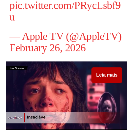
pic.twitter.com/PRycLsbf9
u
— Apple TV (@
AppleTV
)
February 26, 2026
Leia mais