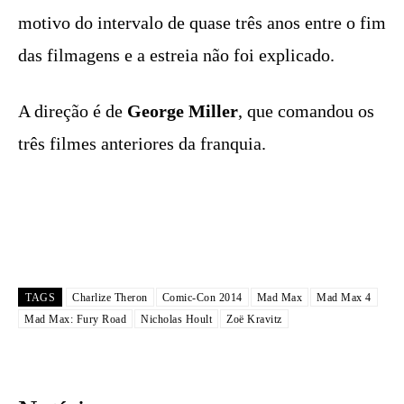
motivo do intervalo de quase três anos entre o fim
das filmagens e a estreia não foi explicado.
A direção é de
George Miller
, que comandou os
três filmes anteriores da franquia.
TAGS
Charlize Theron
Comic-Con 2014
Mad Max
Mad Max 4
Mad Max: Fury Road
Nicholas Hoult
Zoë Kravitz