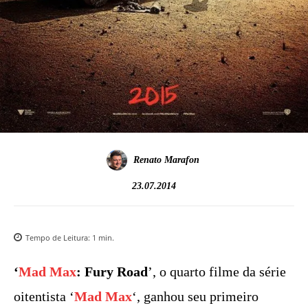
Renato Marafon
23.07.2014
Tempo de Leitura:
1
min.
‘
Mad Max
: Fury Road
’, o quarto filme da série
oitentista ‘
Mad Max
‘, ganhou seu primeiro