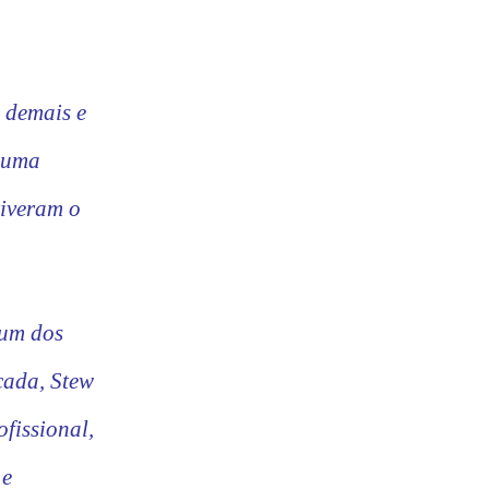
o demais e
e uma
tiveram o
 um dos
cada, Stew
fissional,
 e