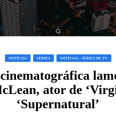
ticas
Breve Nos Cinemas
Matérias
Nos Cinemas
NOTÍCIAS
SÉRIES
NOTÍCIAS - SÉRIES DE TV
inematográfica lam
cLean, ator de ‘Virgi
‘Supernatural’