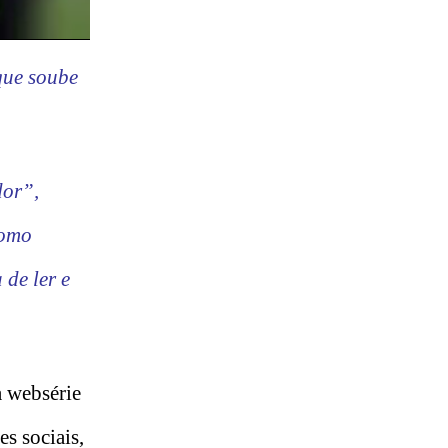
que soube
dor”,
como
de ler e
a websérie
s sociais,