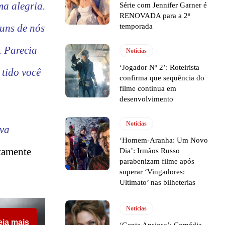
ma alegria.
Série com Jennifer Garner é
RENOVADA para a 2ª
temporada
guns de nós
. Parecia
Notícias
‘Jogador Nº 2’: Roteirista
 tido você
confirma que sequência do
filme continua em
desenvolvimento
Notícias
va
‘Homem-Aranha: Um Novo
tamente
Dia’: Irmãos Russo
parabenizam filme após
superar ‘Vingadores:
Ultimato’ nas bilheterias
Notícias
eia mais