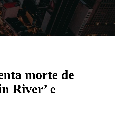
Filmes
Séries
Música
Gênero
enta morte de
n River’ e