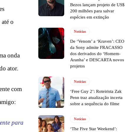
Bezos lançam projeto de US$
es
200 milhões para salvar
espécies em extinção
 até o
Notícias
De ‘Venom’ a ‘Kraven’: CEO
da Sony admite FRACASSO
dos derivados do ‘Homem-
uma onda
Aranha’ e DESCARTA novos
projetos
do ator.
Notícias
cente com
‘Free Guy 2’: Roteirista Zak
Penn traz atualização incerta
 amigo:
sobre a sequência do filme
Notícias
ente para
‘The Five Star Weekend’: