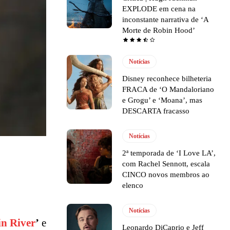
EXPLODE em cena na
inconstante narrativa de ‘A
Morte de Robin Hood’
Notícias
Disney reconhece bilheteria
FRACA de ‘O Mandaloriano
e Grogu’ e ‘Moana’, mas
DESCARTA fracasso
Notícias
2ª temporada de ‘I Love LA’,
com Rachel Sennott, escala
CINCO novos membros ao
elenco
Notícias
in River
’
e
Leonardo DiCaprio e Jeff