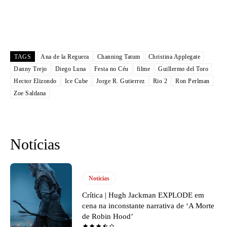
TAGS
Ana de la Reguera
Channing Tatum
Christina Applegate
Danny Trejo
Diego Luna
Festa no Céu
filme
Guillermo del Toro
Hector Elizondo
Ice Cube
Jorge R. Gutierrez
Rio 2
Ron Perlman
Zoe Saldana
Notícias
Notícias
Crítica | Hugh Jackman EXPLODE em
cena na inconstante narrativa de ‘A Morte
de Robin Hood’