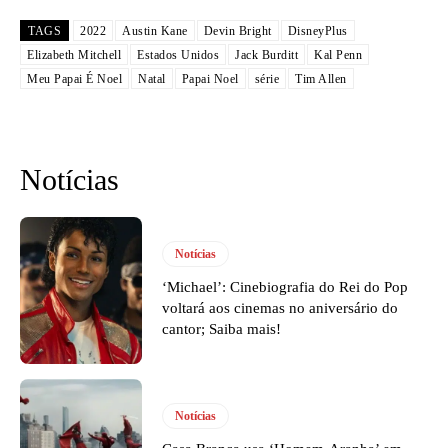
TAGS
2022
Austin Kane
Devin Bright
DisneyPlus
Elizabeth Mitchell
Estados Unidos
Jack Burditt
Kal Penn
Meu Papai É Noel
Natal
Papai Noel
série
Tim Allen
Notícias
Notícias
‘Michael’: Cinebiografia do Rei do Pop
voltará aos cinemas no aniversário do
cantor; Saiba mais!
Notícias