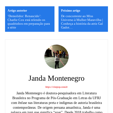
Artigo anterior
Próximo artigo
‘Demolidor: Renascido’:
De concorrente ao Miss
Charlie Cox está relendo os
Universo à Mulher Maravilha |
quadrinhos em preparação para
Conheça a história da atriz Gal
a série
Gadot…
Janda Montenegro
https://cinepop.com.br
Janda Montenegro é doutora-pesquisadora em Literatura
Brasileira no Programa de Pós-Graduação em Letras da UFRJ
com ênfase nas literaturas preta e indígenas de autoria brasileira
contemporâneas. De origem peruana amazônica, Janda é uma
palavra em tupi que significa “voar”. Desde 2018 trabalha como