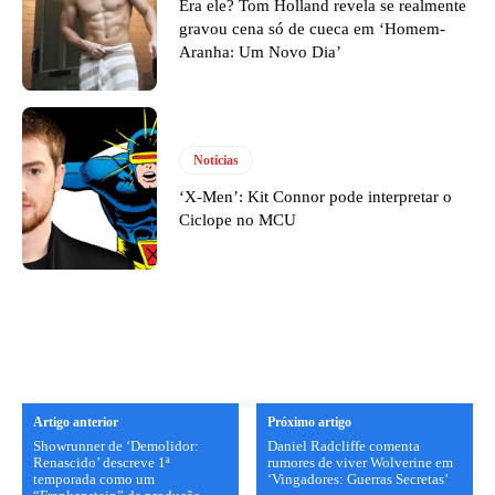
Era ele? Tom Holland revela se realmente
gravou cena só de cueca em ‘Homem-
Aranha: Um Novo Dia’
Notícias
‘X-Men’: Kit Connor pode interpretar o
Ciclope no MCU
Artigo anterior
Próximo artigo
Showrunner de ‘Demolidor:
Daniel Radcliffe comenta
Renascido’ descreve 1ª
rumores de viver Wolverine em
temporada como um
‘Vingadores: Guerras Secretas’