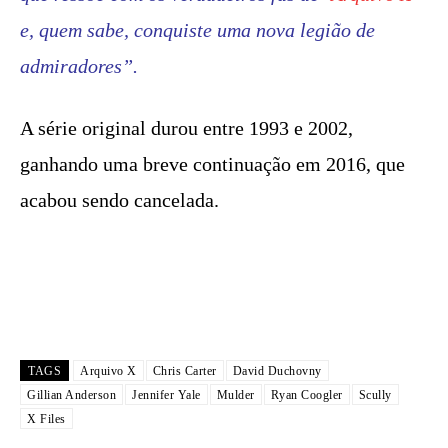
e, quem sabe, conquiste uma nova legião de
admiradores”.
A série original durou entre 1993 e 2002,
ganhando uma breve continuação em 2016, que
acabou sendo cancelada.
TAGS
Arquivo X
Chris Carter
David Duchovny
Gillian Anderson
Jennifer Yale
Mulder
Ryan Coogler
Scully
X Files