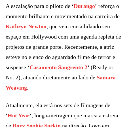
A escalação para o piloto de
‘
Durango
’
reforça o
momento brilhante e movimentado na carreira de
Kathryn Newton
, que vem consolidando seu
espaço em Hollywood com uma agenda repleta de
projetos de grande porte. Recentemente, a atriz
esteve no elenco do aguardado filme de terror e
suspense
‘
Casamento Sangrento 2
’
(Ready or
Not 2), atuando diretamente ao lado de
Samara
Weaving
.
Atualmente, ela está nos sets de filmagens de
‘
Hot Year
’
, longa-metragem que marca a estreia
de
Roxy Sophie Sorkin
na direção. Logo em