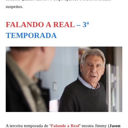
suspeitos.
FALANDO A REAL
– 3ª
TEMPORADA
A terceira temporada de
‘
Falando a Real
’
mostra Jimmy (
Jason