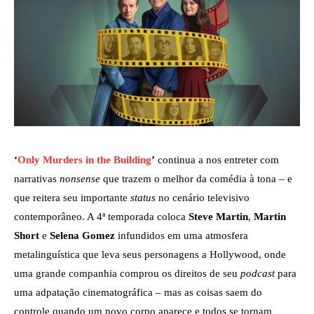
‘
Only Murders in the Building
’
continua a nos entreter com
narrativas
nonsense
que trazem o melhor da comédia à tona – e
que reitera seu importante
status
no cenário televisivo
contemporâneo. A 4ª temporada coloca
Steve Martin
,
Martin
Short
e
Selena Gomez
infundidos em uma atmosfera
metalinguística que leva seus personagens a Hollywood, onde
uma grande companhia comprou os direitos de seu
podcast
para
uma adpatação cinematográfica – mas as coisas saem do
controle quando um novo corpo aparece e todos se tornam