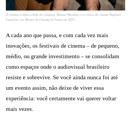
O criador e editor-chefe do Cinepop, Renato Marafon, e o crítico de cinema Raphael
Camacho, na Mostra de Cinema de Fama em 2025.
A cada ano que passa, e com cada vez mais
inovações, os festivais de cinema – de pequeno,
médio, ou grande investimento – se consolidam
como espaços onde o audiovisual brasileiro
resiste e sobrevive. Se você ainda nunca foi até
um evento assim, não deixe de viver essa
experiência: você certamente vai querer voltar
mais vezes.