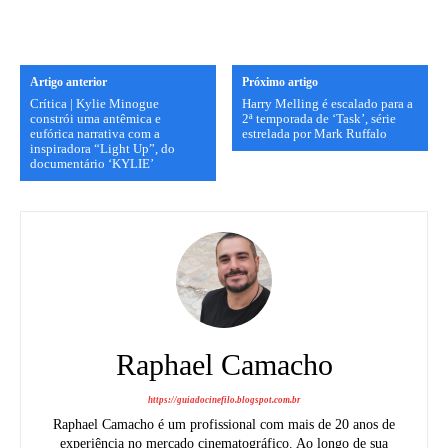
Artigo anterior
Próximo artigo
Crítica | Kylie Minogue
Harry Melling é escalado para a
constrói uma antêmica e
2ª temporada de ‘Task’, série
eufórica narrativa com a
estrelada por Mark Ruffalo
inspiradora “Light Up”, do
documentário ‘KYLIE’
Raphael Camacho
https://guiadocinefilo.blogspot.com.br
Raphael Camacho é um profissional com mais de 20 anos de
experiência no mercado cinematográfico. Ao longo de sua