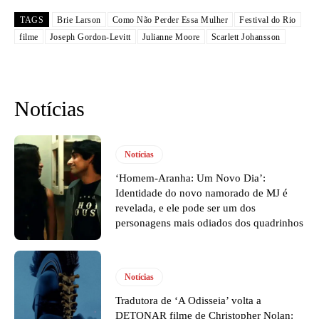
TAGS
Brie Larson
Como Não Perder Essa Mulher
Festival do Rio
filme
Joseph Gordon-Levitt
Julianne Moore
Scarlett Johansson
Notícias
Notícias
‘Homem-Aranha: Um Novo Dia’:
Identidade do novo namorado de MJ é
revelada, e ele pode ser um dos
personagens mais odiados dos quadrinhos
Notícias
Tradutora de ‘A Odisseia’ volta a
DETONAR filme de Christopher Nolan: