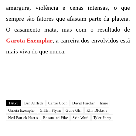
amargura, violência e cenas intensas, o que
sempre são fatores que afastam parte da plateia.
O casamento mata, mas com o resultado de
Garota Exemplar
, a carreira dos envolvidos está
mais viva do que nunca.
TAGS
Ben Affleck
Carrie Coon
David Fincher
filme
Garota Exemplar
Gillian Flynn
Gone Girl
Kim Dickens
Neil Patrick Harris
Rosamund Pike
Sela Ward
Tyler Perry