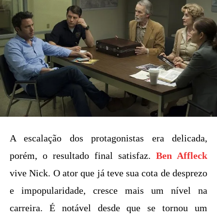
A escalação dos protagonistas era delicada,
porém, o resultado final satisfaz.
Ben Affleck
vive Nick. O ator que já teve sua cota de desprezo
e impopularidade, cresce mais um nível na
carreira. É notável desde que se tornou um