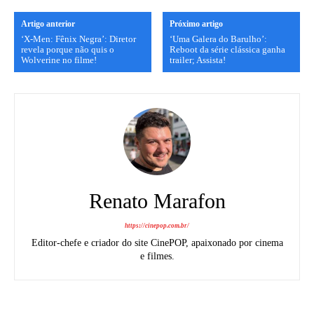
Artigo anterior
Próximo artigo
‘X-Men: Fênix Negra’: Diretor
‘Uma Galera do Barulho’:
revela porque não quis o
Reboot da série clássica ganha
Wolverine no filme!
trailer; Assista!
Renato Marafon
https://cinepop.com.br/
Editor-chefe e criador do site CinePOP, apaixonado por cinema
e filmes.