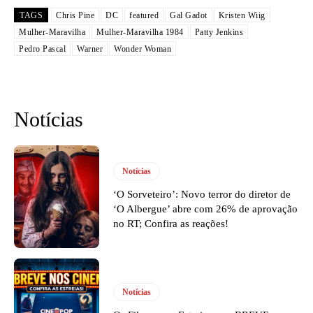
TAGS
Chris Pine
DC
featured
Gal Gadot
Kristen Wiig
Mulher-Maravilha
Mulher-Maravilha 1984
Patty Jenkins
Pedro Pascal
Warner
Wonder Woman
Notícias
Notícias
‘O Sorveteiro’: Novo terror do diretor de
‘O Albergue’ abre com 26% de aprovação
no RT; Confira as reações!
Notícias