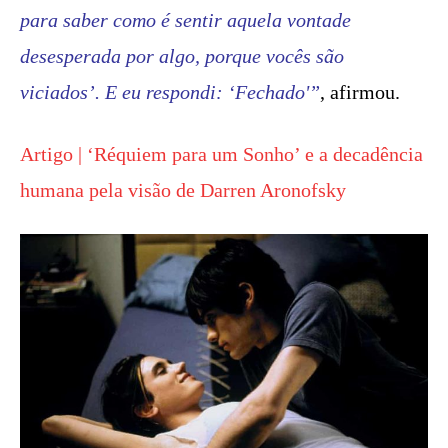
para saber como é sentir aquela vontade
desesperada por algo, porque vocês são
viciados’. E eu respondi: ‘Fechado'”
, afirmou.
Artigo | ‘Réquiem para um Sonho’ e a decadência
humana pela visão de Darren Aronofsky