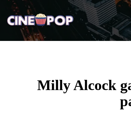
Home
Notícias
Crí
Milly Alcock 
p