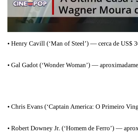
• Henry Cavill (‘Man of Steel’) — cerca de US$ 30
• Gal Gadot (‘Wonder Woman’) — aproximadament
• Chris Evans (‘Captain America: O Primeiro Vin
• Robert Downey Jr. (‘Homem de Ferro’) — aprox