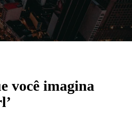
Filmes
Séries
Música
Gênero
e você imagina
l’