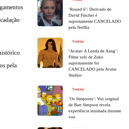
pagamentos
‘Round 6’: Derivado de
David Fincher é
ecadação
supostamente CANCELADO
pela Netflix
Notícias
‘Avatar: A Lenda de Aang’:
histórico
Filme solo de Zuko
supostamente foi
os pela
CANCELADO pela Avatar
Studios
Notícias
‘Os Simpsons’: Voz original
de Bart Simpson revela
experiência inusitada durante
voo