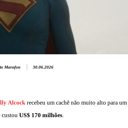
to Marafon
30.06.2026
lly Alcock
recebeu um cachê não muito alto para um
e custou
US$ 170 milhões
.