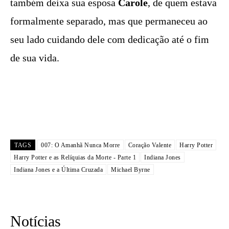
também deixa sua esposa
Carole
, de quem estava
formalmente separado, mas que permaneceu ao
seu lado cuidando dele com dedicação até o fim
de sua vida.
TAGS
007: O Amanhã Nunca Morre
Coração Valente
Harry Potter
Harry Potter e as Relíquias da Morte - Parte 1
Indiana Jones
Indiana Jones e a Última Cruzada
Michael Byrne
Notícias