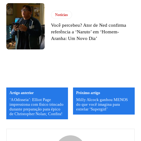
Notícias
Você percebeu? Ator de Ned confirma
referência a ‘Naruto’ em ‘Homem-
Aranha: Um Novo Dia’
Artigo anterior
Próximo artigo
‘A Odisseia’: Elliot Page
Milly Alcock ganhou MENOS
impressiona com físico trincado
do que você imagina para
durante preparação para épico
estrelar ‘Supergirl’
de Christopher Nolan; Confira!