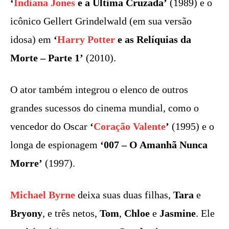
‘
Indiana Jones
e a Última Cruzada’
(1989) e o
icônico Gellert Grindelwald (em sua versão
idosa) em
‘
Harry Potter
e as Relíquias da
Morte – Parte 1’
(2010).
O ator também integrou o elenco de outros
grandes sucessos do cinema mundial, como o
vencedor do Oscar
‘
Coração Valente
’
(1995) e o
longa de espionagem
‘007 – O Amanhã Nunca
Morre’
(1997).
Michael Byrne
deixa suas duas filhas,
Tara
e
Bryony
, e três netos,
Tom
,
Chloe
e
Jasmine
. Ele