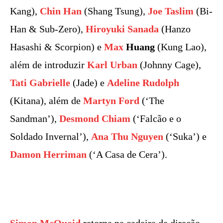
Kang),
Chin Han
(Shang Tsung),
Joe Taslim
(Bi-
Han & Sub-Zero),
Hiroyuki Sanada
(Hanzo
Hasashi & Scorpion) e
Max
Huang
(Kung Lao),
além de introduzir
Karl Urban
(Johnny Cage),
Tati Gabrielle
(Jade) e
Adeline Rudolph
(Kitana), além de
Martyn Ford
(‘The
Sandman’),
Desmond Chiam
(‘Falcão e o
Soldado Invernal’),
Ana Thu Nguyen
(‘Suka’) e
Damon Herriman
(‘A Casa de Cera’).
Simon McQuoid
retorna na cadeira de direção,