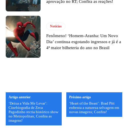
aprovação no RT; Confira as reações!
Notícias
Fenômeno! ‘Homem-Aranha: Um Novo
Dia’ continua esgotando ingressos e já é a
4ª maior bilheteria do ano no Brasil
Artigo anterior
Próximo artigo
‘Deixa a Vida Me Levar’:
‘Heart of the Beast’: Brad Pitt
Cinebiografia de Zeca
enfrenta a natureza selvagem em
Pagodinho recria histórico show
novas imagens; Confira!
no Metropolitan; Confira as
imagens!