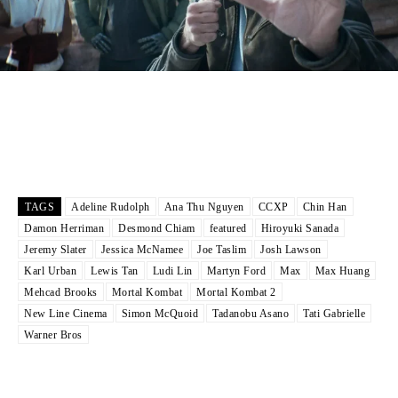
TAGS
Adeline Rudolph
Ana Thu Nguyen
CCXP
Chin Han
Damon Herriman
Desmond Chiam
featured
Hiroyuki Sanada
Jeremy Slater
Jessica McNamee
Joe Taslim
Josh Lawson
Karl Urban
Lewis Tan
Ludi Lin
Martyn Ford
Max
Max Huang
Mehcad Brooks
Mortal Kombat
Mortal Kombat 2
New Line Cinema
Simon McQuoid
Tadanobu Asano
Tati Gabrielle
Warner Bros