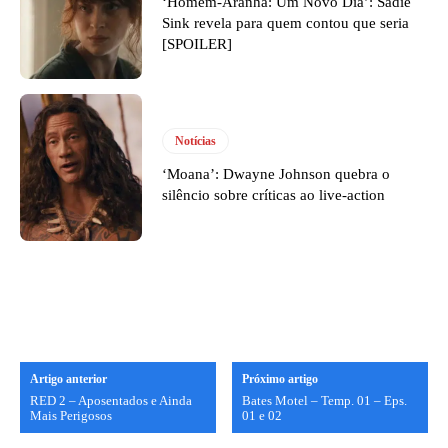
‘Homem-Aranha: Um Novo Dia’: Sadie
Sink revela para quem contou que seria
[SPOILER]
Notícias
‘Moana’: Dwayne Johnson quebra o
silêncio sobre críticas ao live-action
Artigo anterior
Próximo artigo
RED 2 – Aposentados e Ainda
Bates Motel – Temp. 01 – Eps.
Mais Perigosos
01 e 02